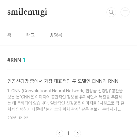
본문 바로가기
smilemugi
홈
태그
방명록
RNN
1
인공신경망 중에서 가장 대표적인 두 모델인 CNN과 RNN
1. CNN (Convolutional Neural Network, 합성곱 신경망)"공간을
보는 눈"CNN은 이미지의 공간적인 정보를 유지하면서 특징을 추출하
는 데 특화되어 있습니다. 일반적인 신경망은 이미지를 1차원으로 쫙 펼
쳐서 입력하기 때문에 "눈과 코의 위치 관계" 같은 정보가 무너지기 쉬
운데, CNN은 이를 방지합니다.핵심 원리: **필터(Filter/Kernel)**를
2025. 12. 22.
사용합니다. 돋보기를 들고 이미지를 구석구석 훑으며 특징(선, 면, 질감
등)을 찾아내는 방식입니다.주요 구성 요소:합성곱 층(Convolutional
1
Layer): 필터를 거쳐 이미지의 특징 맵(Feature Map)을 생성합니다.