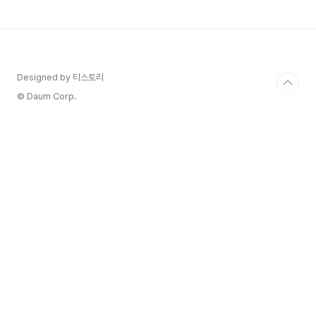
풀링 층(Pooling Layer): 데이터의 크기를 줄여 핵심 정보만 남기고 계
산량을 줄입니다...
Designed by 티스토리
© Daum Corp.