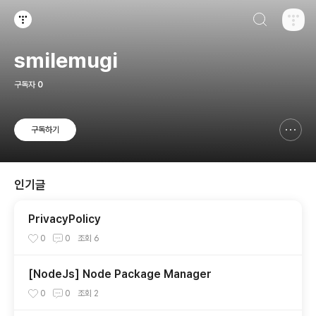
검색하기
티스토리
smilemugi
구독자
0
구독하기
신고하기 레이어
열기
인기글
PrivacyPolicy
0
0
조회
6
[NodeJs] Node Package Manager
0
0
조회
2