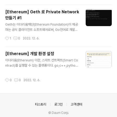
therbase(personal.listAccounts[0]) 채굴 시작(인자로 채굴에 사용될 쓰레드
수) miner.start(1) : null 이나 true 가 출력되면 정상적으로 시작된 것이다. 채굴
[Ethereum] Geth 로 Private Network
상태를 확인 ..
만들기 #1
글 내용
Geth는 이더리움재단(Ethereum Foundation)이 제공
하는 공식 클라이언트 소프트웨어로써, Go언어로 개발되
었다. Geth를 처음 시작하면 네트워크 내의 다른 이더리움
작성시간
1
0
2022. 12. 6.
클라이언트(노드, node 라고도 함)에 연결하는 작업을 먼
저 시작하고 블록체인의 전체 사본을 내려받게 된다. Geth
는 블록체인의 복사본을 최신 상태로 유지하기 위해 끊임
[Ethereum] 개발 환경 설정
엇이 다른 노드와 통신한다. 또한 블록을 채굴하고, 블록체
글 내용
이더리움(Ethereum) 이란, 스마트 컨트랙트(Smart Co
인에 트랜잭션을 추가하고 블록의 트랜잭션을 검증하며 트
ntract)를 실행할 수 있는 플랫폼이다. go,c++,python
랜잭션을 실행할 수 도 있다. 그리고, RPC를 통해 상호작
등 다양한 언어로 이더리움을 구동할 수 있는 클라이언트
용할 수 있는 API를 노출하여 서버 역할을 하기도 한다. ht
가 개발되고 있으며, 현재 가장 많이 사용되는 클라이언트
tps://geth.ethereum.org/docs/ Private Network
작성시간
0
0
2022. 12. 6.
가 go 언어로 개발된 go-ethereum(geth) 이다. Ether
구축 - puppeth puppeth 은 Et..
eum Client설치 https://geth.ethereum.org/downl
oads/ Downloads | Go Ethereum Retrieving pac
kages from release server... geth.ethereum.org
윈도우즈 버전 설치. 설치 진행 중 "Geth, Developmen
의안내
티스토리
로그인
고객센터
t tools'를 반드시 설치해야 한다. 설치가 잘 되었다면, 명
령 프롬프트에서 "geth..
© Daum Corp.