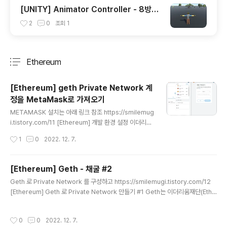
[UNITY] Animator Controller - 8방향
이동 애니메이션 블랜딩
2
0
조회
1
Ethereum
분류 전체보기
주요 글 목록
[Ethereum] geth Private Network 계
정을 MetaMask로 가져오기
글 내용
METAMASK 설치는 아래 링크 참조 https://smilemug
i.tistory.com/11 [Ethereum] 개발 환경 설정 이더리움
(Ethereum) 이란, 스마트 컨트랙트(Smart Contract)를
작성시간
1
0
2022. 12. 7.
실행할 수 있는 플랫폼이다. go,c++,python 등 다양한
언어로 이더리움을 구동할 수 있는 클라이언트가 개발되고
있으며, 현재 가장 많이 사용 smilemugi.tistory.com g
[Ethereum] Geth - 채굴 #2
eth private network 설정은 아래 링크 참조 https://s
글 내용
Geth 로 Private Network 를 구성하고 https://smilemugi.tistory.com/12
milemugi.tistory.com/12 [Ethereum] Geth 로 Priv
[Ethereum] Geth 로 Private Network 만들기 #1 Geth는 이더리움재단(Ethe
ate Network 만들기 #1 Geth는 이더리움재단(Ethere
reum Foundation)이 제공하는 공식 클라이언트 소프트웨어로써, Go언어로 개발
um Foundation)이 제공하는 공식 클라이언트 소프트웨
되었다. Geth를 처음 시작하면 네트워크 내의 다른 이더리움 클라이언트(노드, nod
어로써, Go언어로 ..
작성시간
0
0
2022. 12. 7.
e 라고도 함)에 smilemugi.tistory.com 채굴시 보상 받는 계정 설정 miner.setE