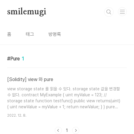
본문 바로가기
smilemugi
홈
태그
방명록
Pure
1
[Solidity] view 와 pure
view storage state 를 읽을 수 있다. storage state 값을 변경할
수 없다. contract MyExample { uint myValue = 123; //
storage state function testfunc() public view returns(uint)
{ uint newValue = myValue + 1; return newValue; } } pure
storage state 를 읽을 수 없다. storage state 를 변경할 수 없다.
2022. 12. 8.
contract MyExample { uint myValue = 123; // storage state
function testfunc() public pure returns(uint) { //uint
1
newValue = myVal..