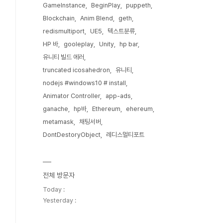
GameInstance
BeginPlay
puppeth
Blockchain
Anim Blend
geth
redismultiport
UE5
텍스트분류
HP 바
gooleplay
Unity
hp bar
유니티 빌드 에러
truncated icosahedron
유니티
nodejs #windows10 # install
Animator Controller
app-ads
ganache
hp바
Ethereum
ehereum
metamask
채팅서버
DontDestoryObject
레디스멀티포트
전체 방문자
Today :
Yesterday :