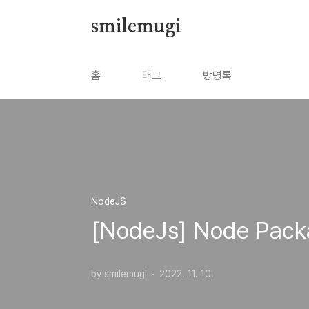
본문 바로가기
smilemugi
홈
태그
방명록
NodeJS
[NodeJs] Node Pack
by smilemugi
2022. 11. 10.