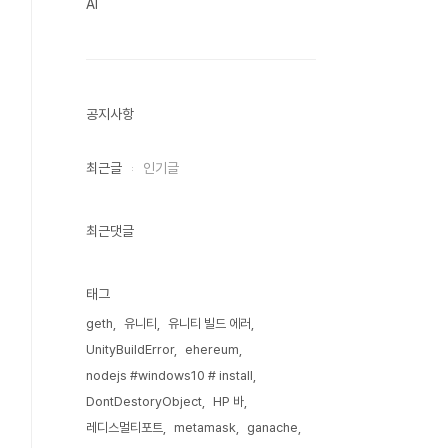
AI
공지사항
최근글
인기글
최근댓글
태그
geth
유니티
유니티 빌드 에러
UnityBuildError
ehereum
nodejs #windows10 # install
DontDestoryObject
HP 바
레디스멀티포트
metamask
ganache