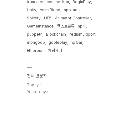
truncated icosahedron
BeginPlay
Unity
Anim Blend
app-ads
Solidity
UE5
Animator Controller
GameInstance
텍스트분류
hp바
puppeth
Blockchain
redismultiport
mongodb
gooleplay
hp bar
Ethereum
채팅서버
전체 방문자
Today :
Yesterday :