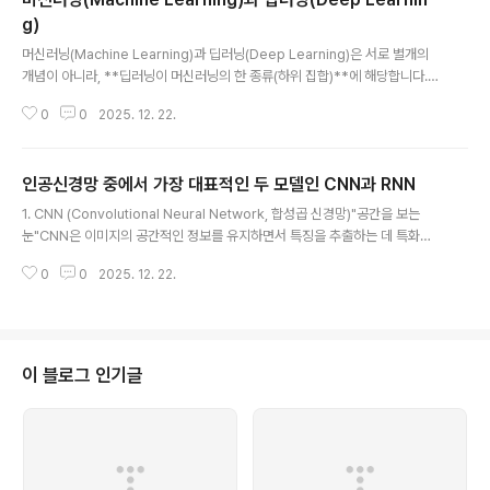
g)
글 내용
머신러닝(Machine Learning)과 딥러닝(Deep Learning)은 서로 별개의
개념이 아니라, **딥러닝이 머신러닝의 한 종류(하위 집합)**에 해당합니다.가
장 큰 차이점은 **"기계가 데이터를 얼마나 스스로 이해하는가"**에 있습니다.
0
0
2025. 12. 22.
1. 핵심 차이점 비교구분머신러닝 (ML)딥러닝 (DL)정의데이터를 통해 학습하
는 AI의 한 분야인공신경망을 층층이 쌓은 머신러닝의 기법특징 추출사람이 직
접 특징을 선택 (Feature Engineering)기계가 스스로 특징을 추출 (End-to
인공신경망 중에서 가장 대표적인 두 모델인 CNN과 RNN
-End)데이터 양적은 양의 데이터로도 가능대규모 데이터가 있어야 성능이 나
글 내용
옴하드웨어저사양 PC(CPU)에서도 가능고사양 장비(GPU)가 필수적결과 해
1. CNN (Convolutional Neural Network, 합성곱 신경망)"공간을 보는
석왜 그런 결과가 나왔는지 설명하기 쉬움과정이 복잡해 내부를 알기 ..
눈"CNN은 이미지의 공간적인 정보를 유지하면서 특징을 추출하는 데 특화되
어 있습니다. 일반적인 신경망은 이미지를 1차원으로 쫙 펼쳐서 입력하기 때문
0
0
2025. 12. 22.
에 "눈과 코의 위치 관계" 같은 정보가 무너지기 쉬운데, CNN은 이를 방지합니
다.핵심 원리: **필터(Filter/Kernel)**를 사용합니다. 돋보기를 들고 이미지
를 구석구석 훑으며 특징(선, 면, 질감 등)을 찾아내는 방식입니다.주요 구성 요
소:합성곱 층(Convolutional Layer): 필터를 거쳐 이미지의 특징 맵(Featur
e Map)을 생성합니다.풀링 층(Pooling Layer): 데이터의 크기를 줄여 핵심
이 블로그 인기글
정보만 남기고 계산량을 줄입니다...