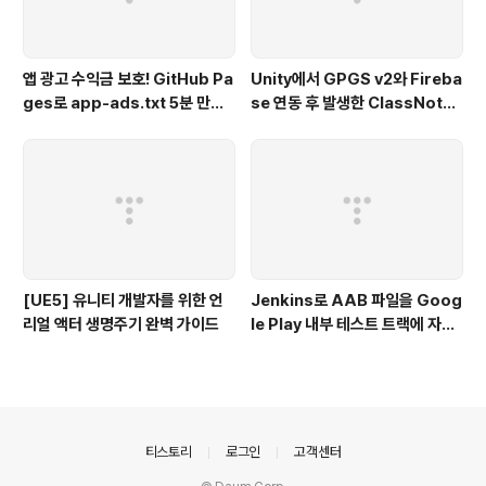
앱 광고 수익금 보호! GitHub Pa
Unity에서 GPGS v2와 Fireba
ges로 app-ads.txt 5분 만에
se 연동 후 발생한 ClassNotFo
설정하기
undException 해결기
[UE5] 유니티 개발자를 위한 언
Jenkins로 AAB 파일을 Goog
리얼 액터 생명주기 완벽 가이드
le Play 내부 테스트 트랙에 자동
배포하기
의안내
티스토리
로그인
고객센터