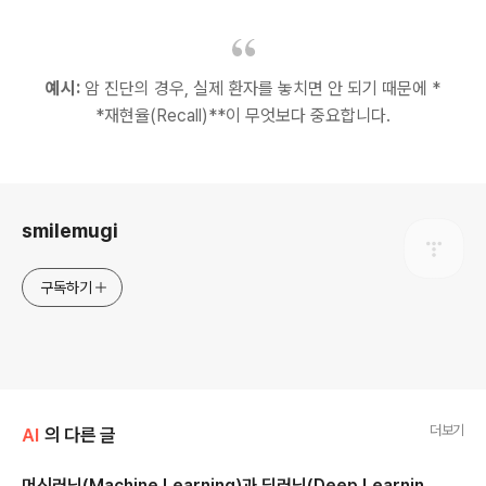
예시:
암 진단의 경우, 실제 환자를 놓치면 안 되기 때문에 *
*재현율(Recall)**이 무엇보다 중요합니다.
로그 정보
smilemugi
구독하기
더보기
AI
의 다른 글
머신러닝(Machine Learning)과 딥러닝(Deep Learnin